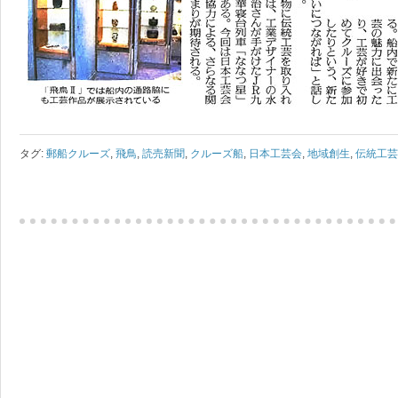
タグ:
郵船クルーズ
,
飛鳥
,
読売新聞
,
クルーズ船
,
日本工芸会
,
地域創生
,
伝統工