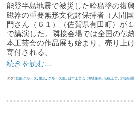
能登半島地震で被災した輪島塗の復
磁器の重要無形文化財保持者（人間
門さん（６１）（佐賀県有田町）が
で講演した。隣接会場では全国の伝
本工芸会の作品展も始まり、売り上
寄付される。
続きを読む...
タグ:
郵船クルーズ
,
飛鳥
,
クルーズ船
,
日本工芸会
,
地域創生
,
伝統工芸
,
読売新