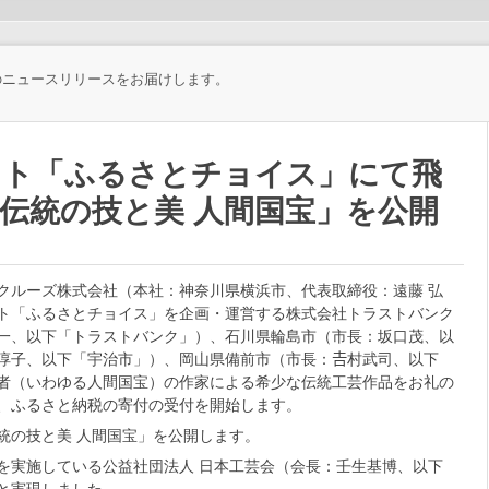
のニュースリリースをお届けします。
イト「ふるさとチョイス」にて飛
伝統の技と美 人間国宝」を公開
クルーズ株式会社（本社：神奈川県横浜市、代表取締役：遠藤 弘
ト「ふるさとチョイス」を企画・運営する株式会社トラストバンク
一、以下「トラストバンク」）、石川県輪島市（市長：坂口茂、以
淳子、以下「宇治市」）、岡山県備前市（市長：𠮷村武司、以下
者（いわゆる人間国宝）の作家による希少な伝統工芸作品をお礼の
、ふるさと納税の寄付の受付を開始します。
統の技と美 人間国宝」を公開します。
を実施している公益社団法人 日本工芸会（会長：壬生基博、以下
と実現しました。