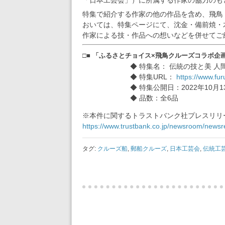
特集で紹介する作家の他の作品を含め、飛鳥
おいては、特集ページにて、沈金・備前焼・
作家による技・作品への想いなどを併せてご
□■ 「ふるさとチョイス×飛鳥クルーズコラボ企画
◆ 特集名： 伝統の技と美 人
◆ 特集URL：
https://www.fur
◆ 特集公開日：2022年10月
◆ 品数：全6品
※本件に関するトラストバンク社プレスリリ
https://www.trustbank.co.jp/newsroom/newsr
タグ:
クルーズ船
,
郵船クルーズ
,
日本工芸会
,
伝統工