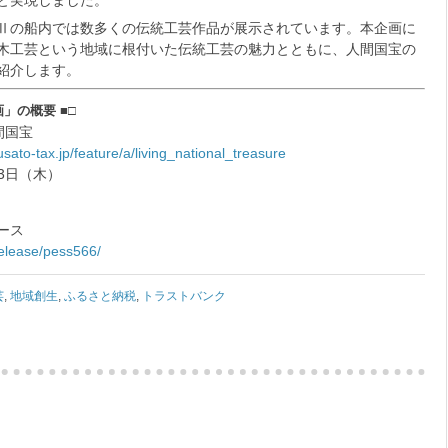
Ⅱの船内では数多くの伝統工芸作品が展示されています。本企画に
木工芸という地域に根付いた伝統工芸の魅力とともに、人間国宝の
紹介します。
」の概要 ■□
間国宝
usato-tax.jp/feature/a/living_national_treasure
13日（木）
ース
elease/pess566/
芸
,
地域創生
,
ふるさと納税
,
トラストバンク